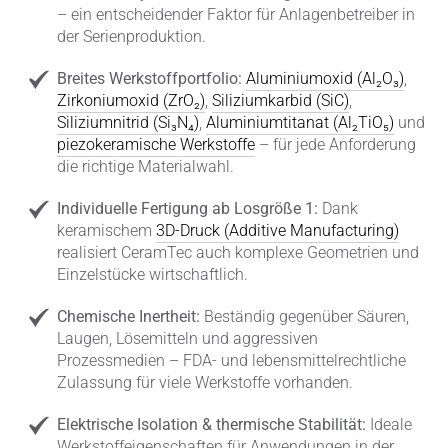
– ein entscheidender Faktor für Anlagenbetreiber in
der Serienproduktion.
Breites Werkstoffportfolio:
Aluminiumoxid (Al₂O₃)
,
Zirkoniumoxid (ZrO₂)
,
Siliziumkarbid (SiC)
,
Siliziumnitrid (Si₃N₄)
,
Aluminiumtitanat (Al₂TiO₅)
und
piezokeramische Werkstoffe
– für jede Anforderung
die richtige Materialwahl.
Individuelle Fertigung ab Losgröße 1:
Dank
keramischem
3D-Druck (Additive Manufacturing)
realisiert CeramTec auch komplexe Geometrien und
Einzelstücke wirtschaftlich.
Chemische Inertheit:
Beständig gegenüber Säuren,
Laugen, Lösemitteln und aggressiven
Prozessmedien – FDA- und lebensmittelrechtliche
Zulassung für viele Werkstoffe vorhanden.
Elektrische Isolation & thermische Stabilität:
Ideale
Werkstoffeigenschaften für Anwendungen in der