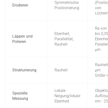
Symmetrische
(Positi
Erodieren
Positionierung
von
Löcher
Ra von
Ebenheit,
bis 0,3
Läppen und
Parallelität,
Ebenhei
Polieren
Rauheit
Parallel
μm
Rauheit
Strukturierung
Rauheit
μm
Größe 
Lokale
Objekti
Spezielle
Neigung/lokale
Auflös
Messung
Ebenheit
nm - 25