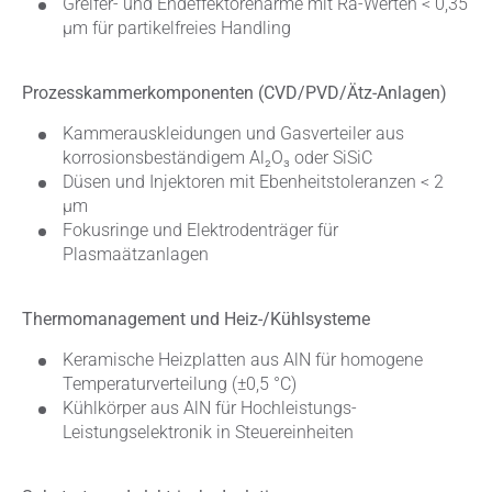
Greifer- und Endeffektorenarme mit Ra-Werten < 0,35
μm für partikelfreies Handling
Prozesskammerkomponenten (CVD/PVD/Ätz-Anlagen)
Kammerauskleidungen und Gasverteiler aus
korrosionsbeständigem Al₂O₃ oder SiSiC
Düsen und Injektoren mit Ebenheitstoleranzen < 2
μm
Fokusringe und Elektrodenträger für
Plasmaätzanlagen
Thermomanagement und Heiz-/Kühlsysteme
Keramische Heizplatten aus AlN für homogene
Temperaturverteilung (±0,5 °C)
Kühlkörper aus AlN für Hochleistungs-
Leistungselektronik in Steuereinheiten