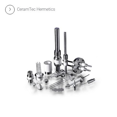
CeramTec Hermetics