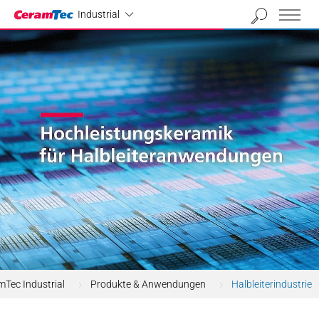
Industrial
Industrial
Tec Industrial
Produkte & Anwendungen
Halbleiterindustrie