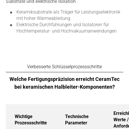
Substrate und elektrische Isolation
Keramiksubstrate als Träger für Leistungselektronik
mit hoher Wärmeableitung
Elektrische Durchführungen und Isolatoren für
Hochtemperatur- und Hochvakuumanwendungen
Verbesserte Schlüsselprozessschritte
Welche Fertigungspräzision erreicht CeramTec
bei keramischen Halbleiter-Komponenten?
Erreich
Wichtige
Technische
Werte /
Prozessschritte
Parameter
Anford