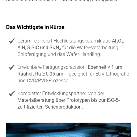
Das Wichtigste in Kürze
CeramTec liefert Hochleistungskeramik aus
Al₂O₃,
AlN, SiSiC und Si₃N₄
für die Wafer-Verarbeitung,
Chipfertigung und das Wafer-Handling.
Erreichbare Fertigungspräzision:
Ebenheit < 1 μm,
Rauheit Ra ≥ 0,05 μm
– geeignet für EUV-Lithografie
und CVD/PVD-Prozesse.
Kompletter Entwicklungspartner: von der
Materialberatung über Prototypen bis zur ISO-5-
zertifizierten Serienproduktion.