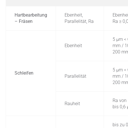
Hartbearbeitung
Ebenheit,
Ebenhei
– Fräsen
Parallelität, Ra
Ra ≥ 0,
5 μm <
Ebenheit
mm / 1
200 m
5 μm <
Schleifen
Parallelität
mm / 1
200 m
Ra von
Rauheit
bis 0,6
bis zu 