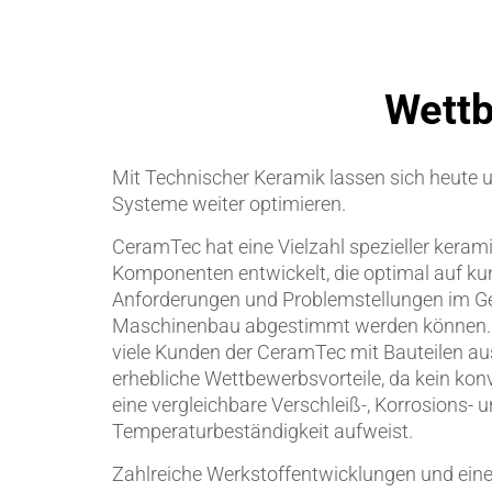
Pumpen, 
Wettb
Sensore
SPK
by
®
Mit Technischer Keramik lassen sich heute 
Systeme weiter optimieren.
Substrat
CeramTec hat eine Vielzahl spezieller keram
Zerspanu
Komponenten entwickelt, die optimal auf ku
Anforderungen und Problemstellungen im Ge
Maschinenbau abgestimmt werden können. S
viele Kunden der CeramTec mit Bauteilen a
erhebliche Wettbewerbsvorteile, da kein kon
eine vergleichbare Verschleiß-, Korrosions- 
Temperaturbeständigkeit aufweist.
Zahlreiche Werkstoffentwicklungen und eine