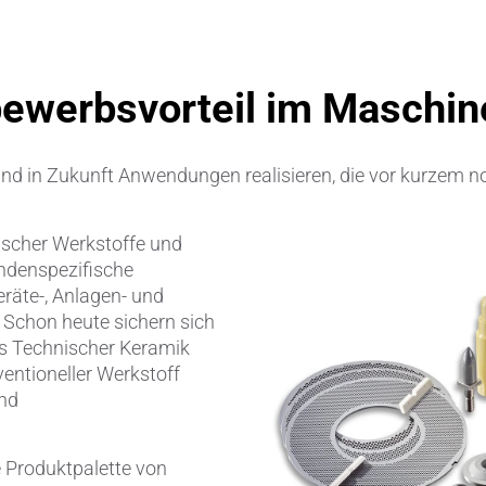
Ventile & Dichtungen
Kühlkörper
ewerbsvorteil im Maschi
n & Messwandler
Mahlmedien
 CeramTec
Passive Bauelemente
und in Zukunft Anwendungen realisieren, die vor kurzem 
e
Poröse Produkte
ischer Werkstoffe und
ngstechnik
Rohre
ndenspezifische
räte-, Anlagen- und
Salzkerne
chon heute sichern sich
us Technischer Keramik
Sensoren & Messwandler
ventioneller Werkstoff
und
Spulenkörper
Substrate
 Produktpalette von