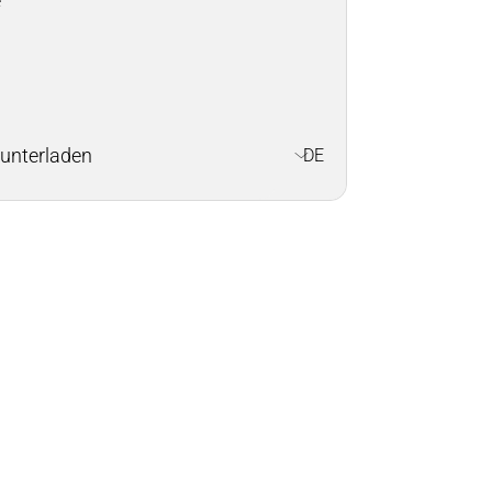
e
Wärmemanagement
Zerspanungstechnik
unterladen
DE