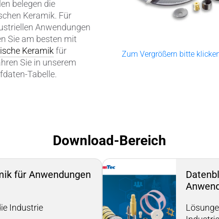
en belegen die
Verbindungen & Durchführung
ischen Keramik. Für
dustriellen Anwendungen
Wälzlager-Rollen
n Sie am besten mit
ische Keramik
für
Zum Vergrößern bitte klicke
Zerspanungswerkzeuge
ren Sie in unserem
fdaten-Tabelle.
Download-Bereich
mik für Anwendungen
Datenbl
Anwend
ie Industrie
Lösungen