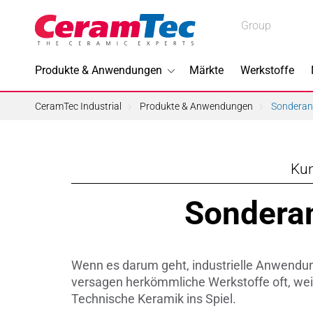
Medical
Group
Medical
Industrial
Produkte & Anwendungen
Märkte
Werkstoffe
Industrial
CeramTec Industrial
Produkte & Anwendungen
Sondera
Kun
Im Foku
Sondera
3D-Druc
Bleifreie
Wenn es darum geht, industrielle Anwendu
Halbleite
versagen herkömmliche Werkstoffe oft, wei
Technische Keramik ins Spiel.
Piezotec