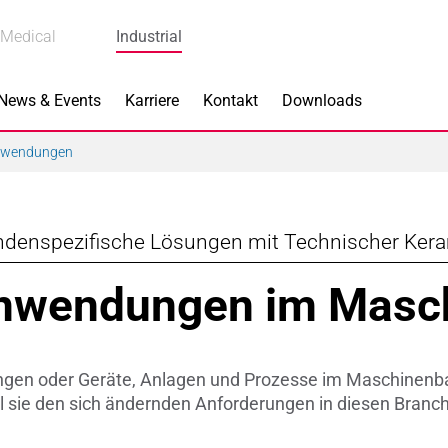
Medical
Industrial
News & Events
Karriere
Kontakt
Downloads
nwendungen
denspezifische Lösungen mit Technischer Ker
s
Produkte
nwendungen im Masc
k
Bremskomponenten
 Piezokeramik
Dicht- & Regelscheiben
ngen oder Geräte, Anlagen und Prozesse im Maschinenba
rindustrie
Handschuh-Tauchformen
l sie den sich ändernden Anforderungen in diesen Bran
hnik
Katalysatorträger