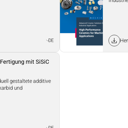
Industri
Her
DE
 Fertigung mit SiSiC
uell gestaltete additive
karbid und
DE