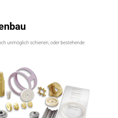
Elektronische Schaltungsträger
nenbau
Halbleiterindustrie
Isoliertechnik &
noch unmöglich schienen, oder bestehende
Temperaturkontrolle
Kondensatoren
Maschinen- und Anlagenbau
Medizinische Geräte
Medizintechnik
Messen, Erfassen und Erkennen