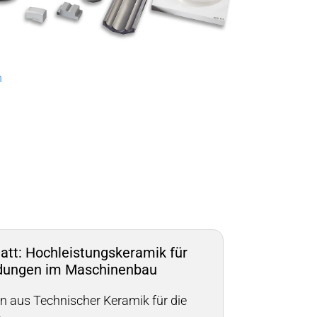
Metallbearbeitung
en
Piezokeramische Anwendungen
Pumpen, Ventile und Dichtungen
n
Rohrbearbeitung
Sanitärtechnik
Schweißprozesse
Sonderanwendungen
Textiltechnik
att: Hochleistungskeramik für
ungen im Maschinenbau
Verteidigung & Sicherheit
 aus Technischer Keramik für die
Verschleißschutz