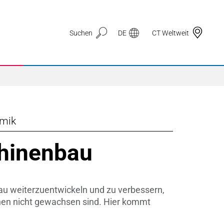
Suchen
DE
CT Weltweit
amik
Anwendungsbereiche
hinenbau
3D Druck
Automotive & Mobilität
u weiterzuentwickeln und zu verbessern,
Dichtungstechnik
chen nicht gewachsen sind. Hier kommt
Drahtzug