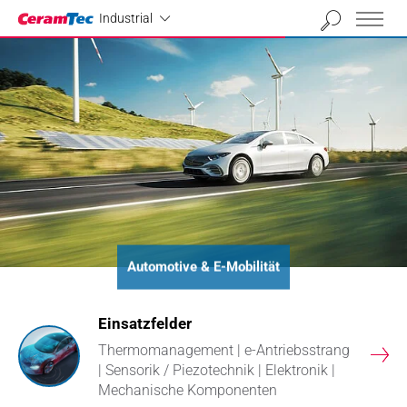
Industrial
Industrial
Automotive & E-Mobilität
Einsatzfelder
Thermomanagement | e-Antriebsstrang
en
| Sensorik / Piezotechnik | Elektronik |
Mechanische Komponenten