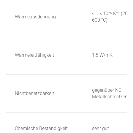
< 1 × 10⁻⁶ K⁻¹ (20–
Wärmeausdehnung
600 °C)
Wärmeleitfähigkeit
1,5 W/mK
gegenüber NE-
Nichtbenetzbarkeit
Metallschmelzen
Chemische Beständigkeit
sehr gut