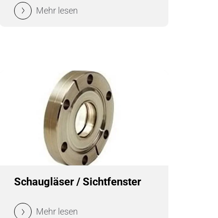
Metallbearbeitung
Mehr lesen
en
Piezokeramische Anwendungen
Pumpen, Ventile und Dichtungen
Rohrbearbeitung
Sanitärtechnik
Schweißprozesse
Sonderanwendungen
Textiltechnik
Schaugläser / Sichtfenster
Verteidigung & Sicherheit
Mehr lesen
Verschleißschutz