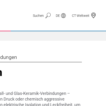
Suchen
DE
CT Weltweit
indungen
Anwendungsbereiche
n
3D Druck
Automotive & Mobilität
all- und Glas-Keramik-Verbindungen –
Dichtungstechnik
en Druck oder chemisch aggressive
 elektrische Isolation und Leckfreiheit, um
Drahtzug