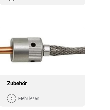
Wärmemanagement
Zerspanungstechnik
Zubehör
Mehr lesen