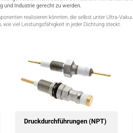
g und Industrie gerecht zu werden.
Ventile & Dichtungen
Kühlkörper
mponenten realisieren könnten, die selbst unter Ultra-V
 wie viel Leistungsfähigkeit in jeder Dichtung steckt.
n & Messwandler
Mahlmedien
 CeramTec
Passive Bauelemente
e
Poröse Produkte
ngstechnik
Rohre
Salzkerne
Sensoren & Messwandler
Spulenkörper
Druckdurchführungen (NPT)
Substrate