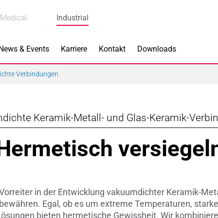
Medical
Industrial
News & Events
Karriere
Kontakt
Downloads
chte Verbindungen
ichte Keramik-Metall- und Glas-Keramik-Verb
s
Produkte
Hermetisch versiegel
k
Bremskomponenten
 Piezokeramik
Dicht- & Regelscheiben
 Vorreiter in der Entwicklung vakuumdichter Keramik-Met
rindustrie
Handschuh-Tauchformen
n bewähren. Egal, ob es um extreme Temperaturen, stark
Lösungen bieten hermetische Gewissheit. Wir kombinieren
hnik
Katalysatorträger