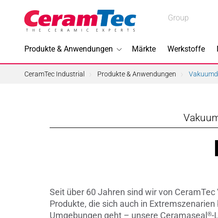
Medical
Group
Medical
Industrial
Produkte & Anwendungen
Märkte
Werkstoffe
Industrial
CeramTec Industrial
Produkte & Anwendungen
Vakuumdi
Vakuumd
Im Foku
3D-Druc
Bleifreie
Seit über 60 Jahren sind wir von CeramTec
Halbleite
Produkte, die sich auch in Extremszenarie
Umgebungen geht – unsere Ceramaseal
-
®
Piezotec