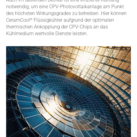
notwendig, um eine CPV-Photovoltaikanlage am Punkt
des höchsten Wirkungsgrades zu betreiben. Hier können
®
CeramCool
Flüssigkühler aufgrund der optimalen
thermischen Ankopplung der CPV-Chips an das
Kühlmedium wertvolle Dienste leisten.