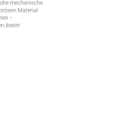
d hohe mechanische
orösen Material
kten –
n, bietet