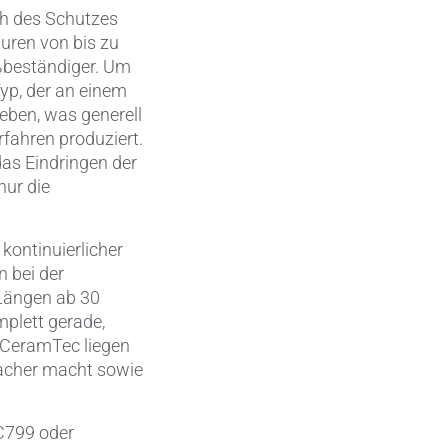
ch des Schutzes
Wärmemanagement
uren von bis zu
ßbeständiger. Um
Zerspanungstechnik
Typ, der an einem
leben, was generell
rfahren produziert.
as Eindringen der
nur die
ontinuierlicher
n bei der
Längen ab 30
mplett gerade,
 CeramTec liegen
facher macht sowie
799 oder