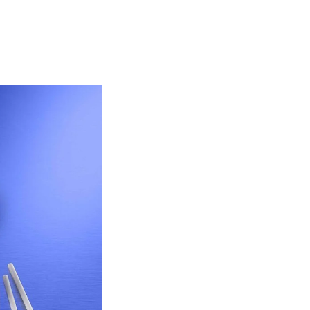
Elektronische Schaltungsträger
Halbleiterindustrie
Isoliertechnik &
Temperaturkontrolle
Kondensatoren
Maschinen- und Anlagenbau
Medizinische Geräte
Medizintechnik
Messen, Erfassen und Erkennen