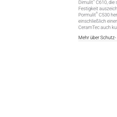
®
Dimulit
C610, die 
Festigkeit auszeic
®
Pormulit
C530 herg
einschließlich eine
CeramTec auch kun
Mehr über Schutz- 