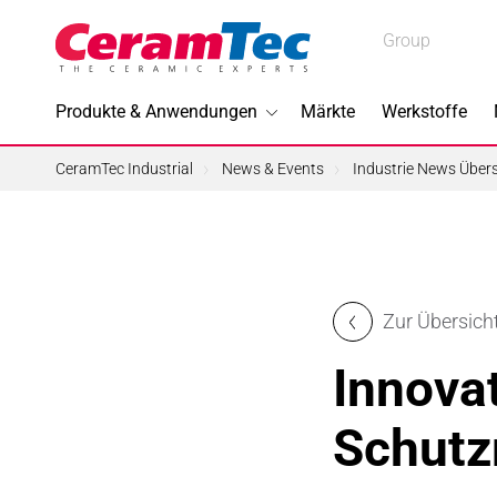
Medical
Group
Medical
Industrial
Produkte & Anwendungen
Märkte
Werkstoffe
Industrial
CeramTec Industrial
News & Events
Industrie News Übers
Im Foku
Zur Übersich
3D-Druc
Innovat
Bleifreie
Schutz
Halbleite
Piezotec