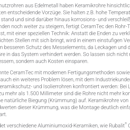
hutzrohren aus Edelmetall haben Keramikrohre hinsichtli
n entscheidende Vorzüge. Sie halten z.B. hohe Temperat
 stand und sind darüber hinaus korrosions- und verschlei
Kunden noch weiter zu steigern, fertigt CeramTec den Rohr-
t, mit einer speziellen Technik: Anstatt die Enden zu verk
chten Stellen mit sich bringt, wird in einem einstufigen Ve
nen besseren Schutz des Messelements, da Leckagen und d
re in das System verhindert werden. So lassen sich nicht 
essern, sondern auch Kosten einsparen.
onnte CeramTec mit modernen Fertigungsmethoden sowie k
 auch ein weiteres Problem lösen, mit dem Industriekunde
amikschutz- und Isolierrohren konfrontiert werden: Bei 
 zu mehr als 1.500 Millimeter sind die Rohre nicht mehr ko
e natürliche Biegung (Krümmung) auf. Keramikrohre von
dwerten dieser Krümmung, was die Montage deutlich ein
art.
®
t verschiedene Aluminiumoxid-Keramiken, wie Rubalit
C