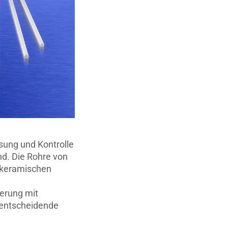
Metallbearbeitung
en
Piezokeramische Anwendungen
Pumpen, Ventile und Dichtungen
Rohrbearbeitung
Sanitärtechnik
Schweißprozesse
ssung und Kontrolle
Sonderanwendungen
nd. Die Rohre von
 keramischen
Textiltechnik
uerung mit
Verteidigung & Sicherheit
 entscheidende
Verschleißschutz