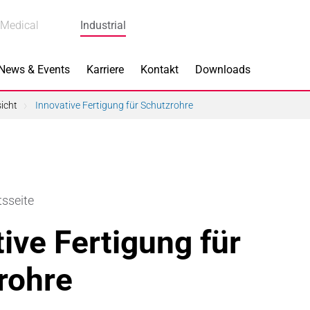
Medical
Industrial
News & Events
Karriere
Kontakt
Downloads
icht
Innovative Fertigung für Schutzrohre
s
Produkte
tsseite
k
Bremskomponenten
ive Fertigung für
 Piezokeramik
Dicht- & Regelscheiben
rohre
rindustrie
Handschuh-Tauchformen
hnik
Katalysatorträger