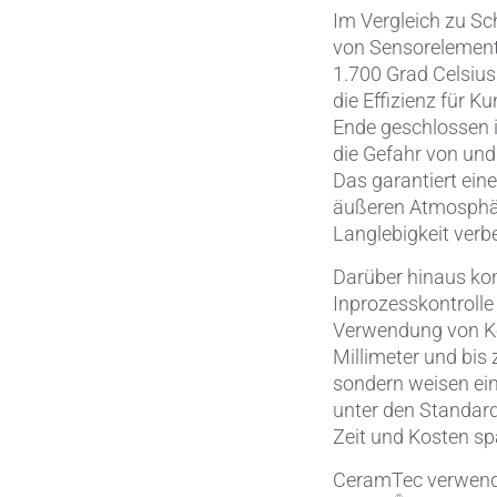
Im Vergleich zu Sc
von Sensorelemente
1.700 Grad Celsius
die Effizienz für 
Ende geschlossen is
die Gefahr von undi
Das garantiert ei
äußeren Atmosphä
Langlebigkeit verb
Darüber hinaus k
Inprozesskontrolle
Verwendung von Ker
Millimeter und bis
sondern weisen ein
unter den Standar
Zeit und Kosten sp
CeramTec verwende