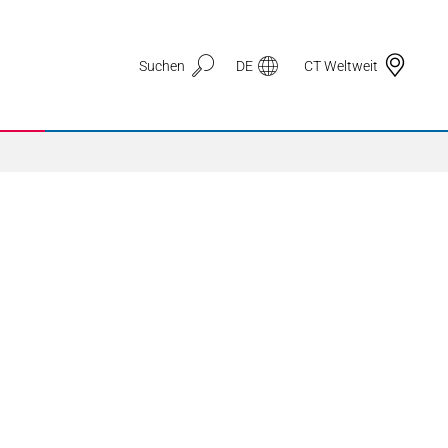
Suchen
DE
CT Weltweit
Anwendungsbereiche
3D Druck
Automotive & Mobilität
Dichtungstechnik
Drahtzug