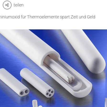
teilen
Ventile & Dichtungen
Kühlkörper
iniumoxid für Thermoelemente spart Zeit und Geld
n & Messwandler
Mahlmedien
 CeramTec
Passive Bauelemente
e
Poröse Produkte
ngstechnik
Rohre
Salzkerne
Sensoren & Messwandler
Spulenkörper
Substrate