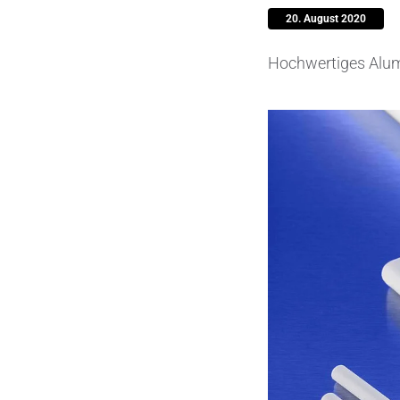
20. August 2020
Pumpen, 
Hochwertiges Alum
Sensore
SPK
by
®
Substrat
Zerspanu