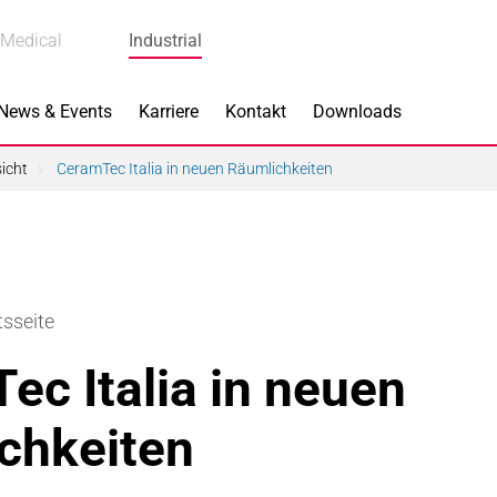
Medical
Industrial
News & Events
Karriere
Kontakt
Downloads
icht
CeramTec Italia in neuen Räumlichkeiten
s
Produkte
tsseite
k
Bremskomponenten
ec Italia in neuen
 Piezokeramik
Dicht- & Regelscheiben
chkeiten
rindustrie
Handschuh-Tauchformen
hnik
Katalysatorträger