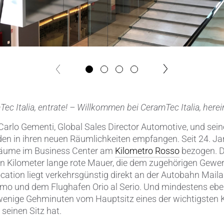
Verbindungen & Durchführung
Wälzlager-Rollen
nächste
Zerspanungswerkzeuge
vorherige
ec Italia, entrate! – Willkommen bei CeramTec Italia, herei
 Carlo Gementi, Global Sales Director Automotive, und sein
en in ihren neuen Räumlichkeiten empfangen. Seit 24. J
roräume im Business Center am
Kilometro Rosso
bezogen. D
nen Kilometer lange rote Mauer, die dem zugehörigen Gewe
ation liegt verkehrsgünstig direkt an der Autobahn Mail
amo und dem Flughafen Orio al Serio. Und mindestens ebe
 wenige Gehminuten vom Hauptsitz eines der wichtigsten 
 seinen Sitz hat.