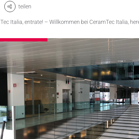
teilen
Ventile & Dichtungen
Kühlkörper
ec Italia, entrate! – Willkommen bei CeramTec Italia, her
n & Messwandler
Mahlmedien
 CeramTec
Passive Bauelemente
e
Poröse Produkte
ngstechnik
Rohre
Salzkerne
Sensoren & Messwandler
Spulenkörper
Substrate