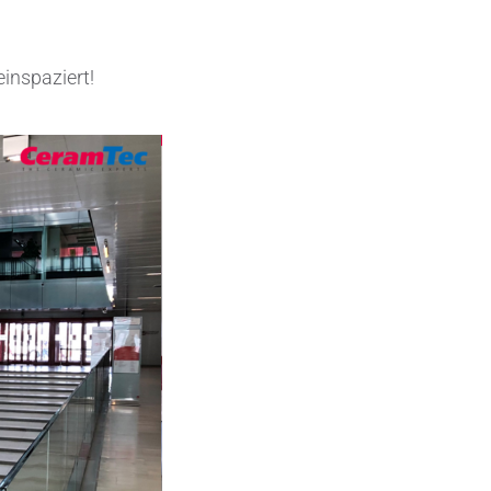
Elektronische Schaltungsträger
einspaziert!
Halbleiterindustrie
Isoliertechnik &
Temperaturkontrolle
Kondensatoren
Maschinen- und Anlagenbau
Medizinische Geräte
Medizintechnik
Messen, Erfassen und Erkennen