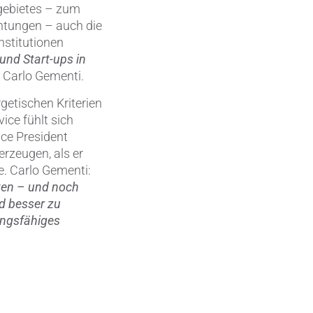
gebietes – zum
chtungen – auch die
Wärmemanagement
nstitutionen
und Start-ups in
Zerspanungstechnik
o Carlo Gementi.
etischen Kriterien
ice fühlt sich
ice President
erzeugen, als er
e. Carlo Gementi:
tten – und noch
nd besser zu
ungsfähiges