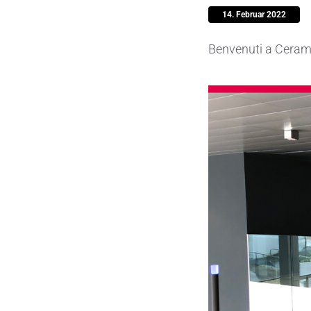
14. Februar 2022
Pumpen, 
Benvenuti a CeramT
Sensore
SPK
by
®
Substrat
Zerspanu