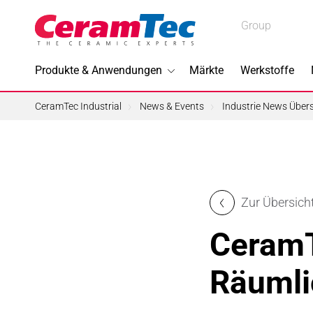
Medical
Group
Medical
Industrial
Produkte & Anwendungen
Märkte
Werkstoffe
Industrial
CeramTec Industrial
News & Events
Industrie News Übers
Im Foku
Zur Übersich
3D-Druc
CeramT
Bleifreie
Räumli
Halbleite
Piezotec