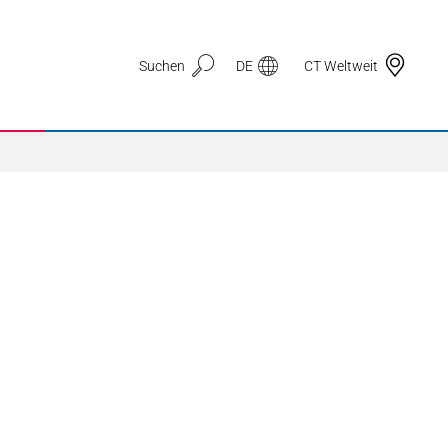
Suchen
DE
CT Weltweit
Anwendungsbereiche
3D Druck
Automotive & Mobilität
Dichtungstechnik
Drahtzug