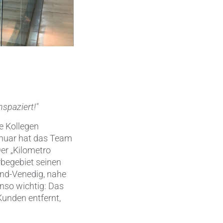
Metallbearbeitung
en
Piezokeramische Anwendungen
Pumpen, Ventile und Dichtungen
Rohrbearbeitung
Sanitärtechnik
nspaziert!"
Schweißprozesse
e Kollegen
anuar hat das Team
Sonderanwendungen
er „Kilometro
rbegebiet seinen
Textiltechnik
and-Venedig, nahe
nso wichtig: Das
Verteidigung & Sicherheit
Kunden entfernt,
Verschleißschutz