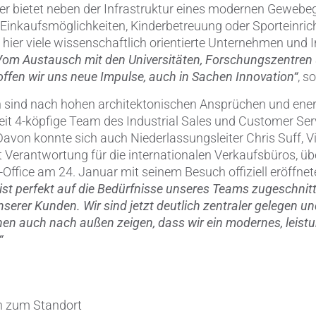
er bietet neben der Infrastruktur eines modernen Gewebe
 Einkaufsmöglichkeiten, Kinderbetreuung oder Sporteinri
 hier viele wissenschaftlich orientierte Unternehmen und I
Vom Austausch mit den Universitäten, Forschungszentren 
fen wir uns neue Impulse, auch in Sachen Innovation“
, s
 sind nach hohen architektonischen Ansprüchen und energ
zeit 4-köpfige Team des Industrial Sales und Customer Serv
 Davon konnte sich auch Niederlassungsleiter Chris Suff, V
t Verantwortung für die internationalen Verkaufsbüros, üb
ffice am 24. Januar mit seinem Besuch offiziell eröffnet
ist perfekt auf die Bedürfnisse unseres Teams zugeschni
unserer Kunden. Wir sind jetzt deutlich zentraler gelegen u
nen auch nach außen zeigen, dass wir ein modernes, leist
“
n zum Standort