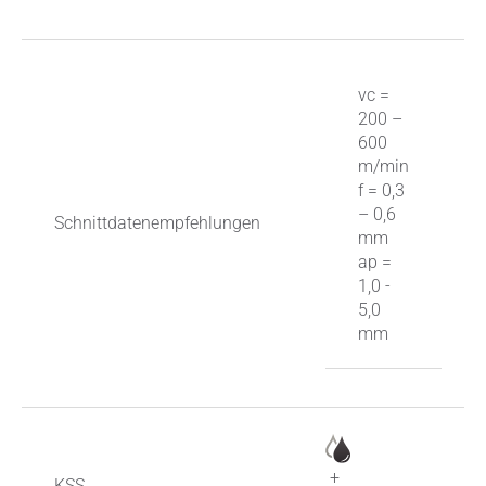
vc =
200 –
600
m/min
f = 0,3
– 0,6
Schnittdatenempfehlungen
mm
ap =
1,0 -
5,0
mm
+
KSS