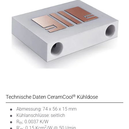
Technische Daten CeramCool
Kühldose
®
Abmessung: 74 x 56 x 15 mm
Kühlanschlüsse: seitlich
R
: 0.0037 K/W
th
2
R'
: 0.15 Kcm
/W @ 50 l/min