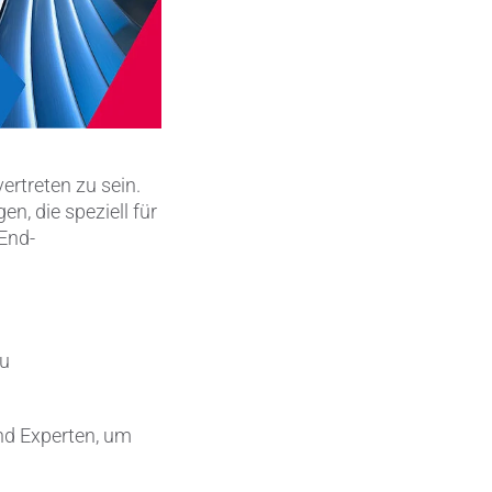
Metallbearbeitung
en
Piezokeramische Anwendungen
Pumpen, Ventile und Dichtungen
Rohrbearbeitung
ertreten zu sein.
, die speziell für
Sanitärtechnik
-End-
Schweißprozesse
Sonderanwendungen
zu
Textiltechnik
Verteidigung & Sicherheit
nd Experten, um
Verschleißschutz