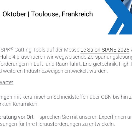
Verbindungen & Durchführung
Wälzlager-Rollen
Zerspanungswerkzeuge
t SPK
Cutting Tools auf der Messe
Le Salon SIANE 2025
v
®
alle 4 präsentieren wir wegweisende Zerspanungslösungen
orderungen in Luft- und Raumfahrt, Energietechnik, High
d weiteren Industriezweigen entwickelt wurden.
wartet
ungen
mit keramischen Schneidstoffen über CBN bis hin 
rkten Keramiken.
ratung vor Ort
– sprechen Sie mit unseren Expertinnen u
Lösungen für Ihre Herausforderungen zu entwickeln.