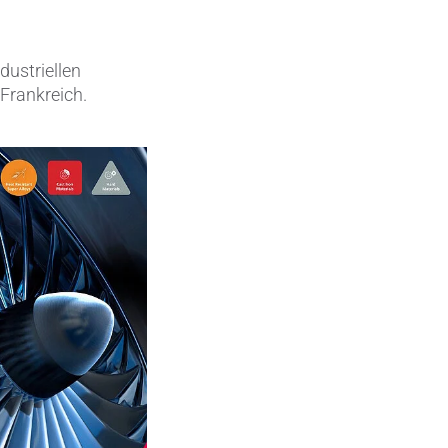
Elektronische Schaltungsträger
dustriellen
Halbleiterindustrie
 Frankreich.
Isoliertechnik &
Temperaturkontrolle
Kondensatoren
Maschinen- und Anlagenbau
Medizinische Geräte
Medizintechnik
Messen, Erfassen und Erkennen