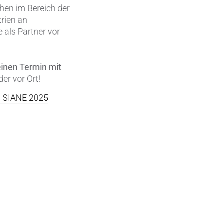
en im Bereich der
Wärmemanagement
rien an
 als Partner vor
Zerspanungstechnik
einen Termin mit
er vor Ort!
n SIANE 2025