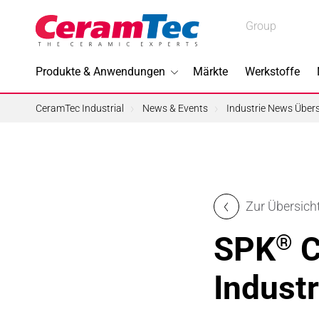
Medical
Group
Medical
Industrial
Produkte & Anwendungen
Märkte
Werkstoffe
Industrial
CeramTec Industrial
News & Events
Industrie News Übers
Im Foku
Zur Übersich
3D-Druc
SPK
C
®
Bleifreie
Indust
Halbleite
Piezotec