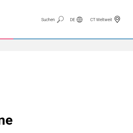
Suchen
DE
CT Weltweit
Anwendungsbereiche
3D Druck
Automotive & Mobilität
ne
Dichtungstechnik
Drahtzug