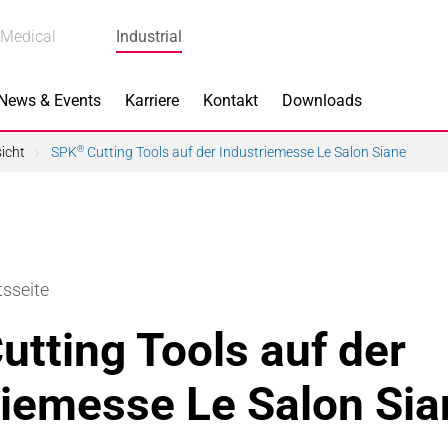
Medical
Industrial
News & Events
Karriere
Kontakt
Downloads
icht
SPK
Cutting Tools auf der Industriemesse Le Salon Siane
®
s
Produkte
tsseite
k
Bremskomponenten
utting Tools auf der
 Piezokeramik
Dicht- & Regelscheiben
riemesse Le Salon Sia
rindustrie
Handschuh-Tauchformen
hnik
Katalysatorträger