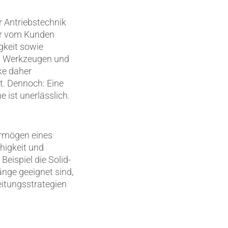
Wärmemanagement
 Antriebstechnik
er vom Kunden
Zerspanungstechnik
gkeit sowie
en Werkzeugen und
ke daher
t. Dennoch: Eine
 ist unerlässlich.
ermögen eines
higkeit und
eispiel die Solid-
nge geeignet sind,
eitungsstrategien