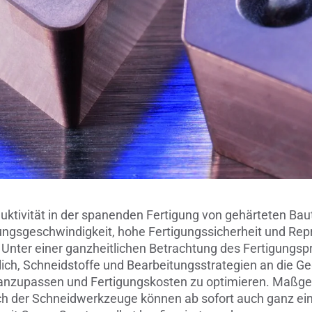
Verbindungen & Durchführung
Wälzlager-Rollen
Zerspanungswerkzeuge
uktivität in der spanenden Fertigung von gehärteten Baut
ungsgeschwindigkeit, hohe Fertigungssicherheit und Rep
Unter einer ganzheitlichen Betrachtung des Fertigungsp
ch, Schneidstoffe und Bearbeitungsstrategien an die G
 anzupassen und Fertigungskosten zu optimieren. Maßg
h der Schneidwerkzeuge können ab sofort auch ganz einf