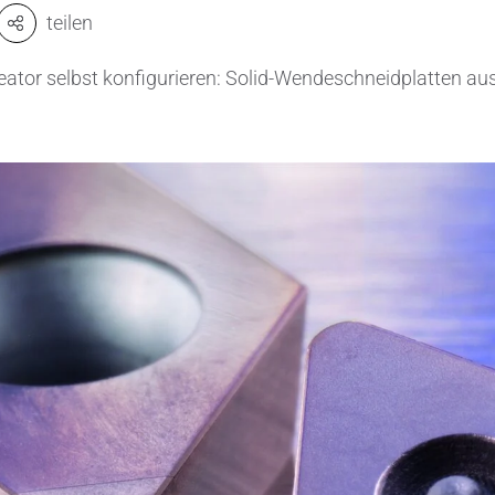
teilen
Ventile & Dichtungen
Kühlkörper
eator selbst konfigurieren: Solid-Wendeschneidplatten a
n & Messwandler
Mahlmedien
 CeramTec
Passive Bauelemente
e
Poröse Produkte
ngstechnik
Rohre
Salzkerne
Sensoren & Messwandler
Spulenkörper
Substrate