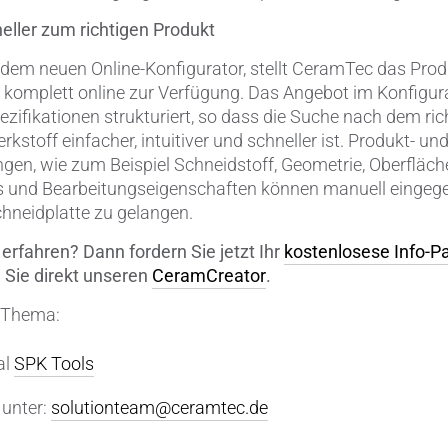
eller zum richtigen Produkt
dem neuen Online-Konfigurator, stellt CeramTec das Produ
komplett online zur Verfügung. Das Angebot im Konfigura
ifikationen strukturiert, so dass die Suche nach dem ri
toff einfacher, intuitiver und schneller ist. Produkt- un
gen, wie zum Beispiel Schneidstoff, Geometrie, Oberfläche
us und Bearbeitungseigenschaften können manuell einge
chneidplatte zu gelangen.
rfahren? Dann fordern Sie jetzt Ihr
kostenlosese Info-P
 Sie direkt unseren
CeramCreator
.
 Thema:
al
SPK Tools
 unter:
solutionteam@ceramtec.de