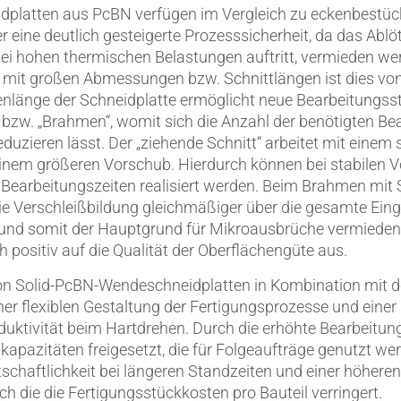
dplatten aus PcBN verfügen im Vergleich zu eckenbestü
r eine deutlich gesteigerte Prozesssicherheit, da das Ablö
ei hohen thermischen Belastungen auftritt, vermieden we
n mit großen Abmessungen bzw. Schnittlängen ist dies von 
enlänge der Schneidplatte ermöglicht neue Bearbeitungss
“ bzw. „Brahmen“, womit sich die Anzahl der benötigten Be
duzieren lässt. Der „ziehende Schnitt“ arbeitet mit einem 
 einem größeren Vorschub. Hierdurch können bei stabilen
 Bearbeitungszeiten realisiert werden. Beim Brahmen mit
 die Verschleißbildung gleichmäßiger über die gesamte Eing
 und somit der Hauptgrund für Mikroausbrüche vermieden 
 positiv auf die Qualität der Oberflächengüte aus.
n Solid-PcBN-Wendeschneidplatten in Kombination mit 
iner flexiblen Gestaltung der Fertigungsprozesse und einer
duktivität beim Hartdrehen. Durch die erhöhte Bearbeitu
pazitäten freigesetzt, die für Folgeaufträge genutzt we
tschaftlichkeit bei längeren Standzeiten und einer höhere
h die die Fertigungsstückkosten pro Bauteil verringert.