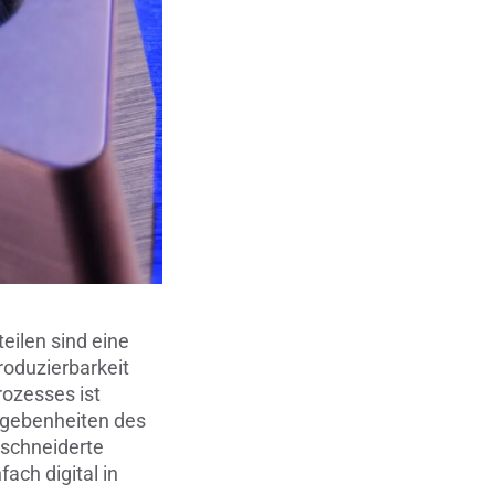
Metallbearbeitung
en
Piezokeramische Anwendungen
Pumpen, Ventile und Dichtungen
Rohrbearbeitung
Sanitärtechnik
Schweißprozesse
Sonderanwendungen
eilen sind eine
roduzierbarkeit
Textiltechnik
rozesses ist
egebenheiten des
Verteidigung & Sicherheit
eschneiderte
ach digital in
Verschleißschutz