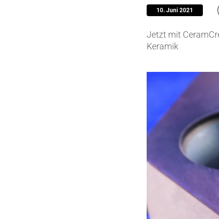
10. Juni 2021
Pumpen, 
Jetzt mit CeramCr
Sensore
Keramik
SPK
by
®
Substrat
Zerspanu