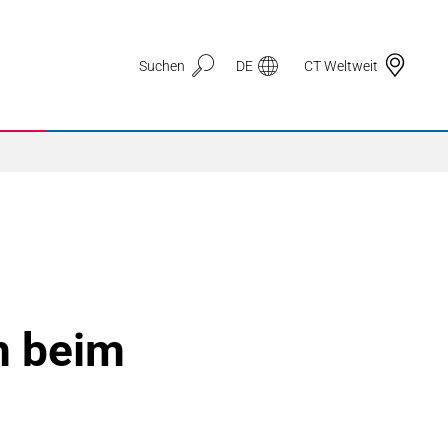
Suchen
DE
CT Weltweit
Anwendungsbereiche
3D Druck
n beim
Automotive & Mobilität
Dichtungstechnik
Drahtzug