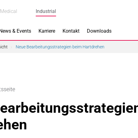
Medical
Industrial
News & Events
Karriere
Kontakt
Downloads
icht
Neue Bearbeitungsstrategien beim Hartdrehen
s
Produkte
tsseite
k
Bremskomponenten
earbeitungsstrategie
 Piezokeramik
Dicht- & Regelscheiben
ehen
rindustrie
Handschuh-Tauchformen
hnik
Katalysatorträger