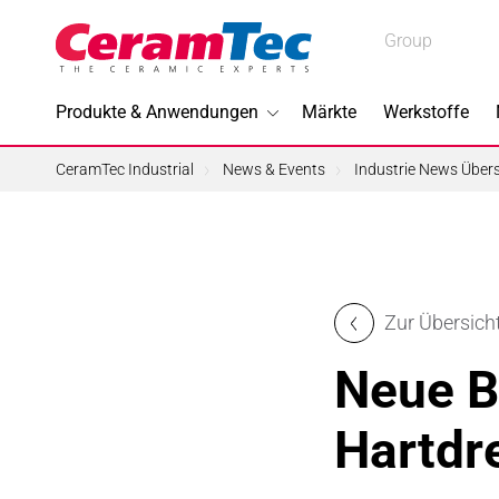
Medical
Group
Medical
Industrial
Produkte & Anwendungen
Märkte
Werkstoffe
Industrial
CeramTec Industrial
News & Events
Industrie News Übers
Im Foku
Zur Übersich
3D-Druc
Neue B
Bleifreie
Hartdr
Halbleite
Piezotec