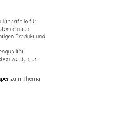
ktportfolio für
tor ist nach
chtigen Produkt und
d
nqualität,
geben werden, um
aper
zum Thema