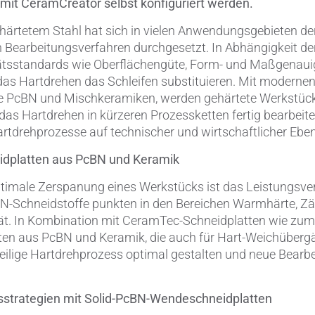
mit CeramCreator selbst konfiguriert werden.
ärtetem Stahl hat sich in vielen Anwendungsgebieten der
 Bearbeitungsverfahren durchgesetzt. In Abhängigkeit d
tätsstandards wie Oberflächengüte, Form- und Maßgenaui
 das Hartdrehen das Schleifen substituieren. Mit modern
ie PcBN und Mischkeramiken, werden gehärtete Werkstüc
s Hartdrehen in kürzeren Prozessketten fertig bearbeite
rtdrehprozesse auf technischer und wirtschaftlicher Ebene
idplatten aus PcBN und Keramik
optimale Zerspanung eines Werkstücks ist das Leistungsv
BN-Schneidstoffe punkten in den Bereichen Warmhärte, Zä
ät. In Kombination mit CeramTec-Schneidplatten wie zum B
en aus PcBN und Keramik, die auch für Hart-Weichübergä
weilige Hartdrehprozess optimal gestalten und neue Bearb
strategien mit Solid-PcBN-Wendeschneidplatten