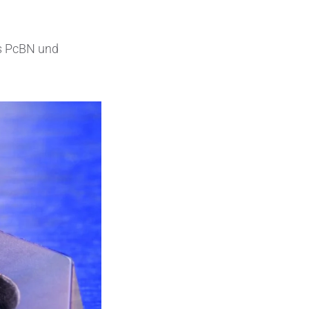
Elektronische Schaltungsträger
us PcBN und
Halbleiterindustrie
Isoliertechnik &
Temperaturkontrolle
Kondensatoren
Maschinen- und Anlagenbau
Medizinische Geräte
Medizintechnik
Messen, Erfassen und Erkennen