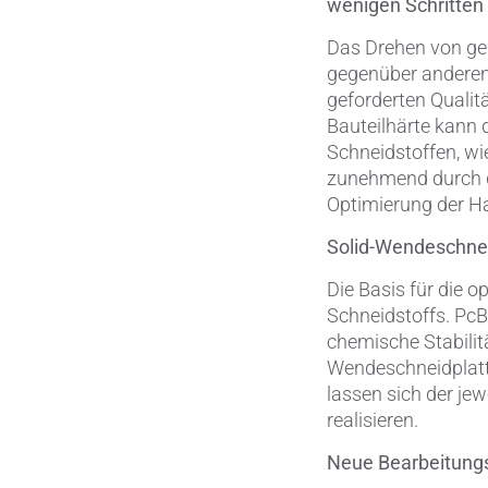
wenigen Schritten 
Das Drehen von geh
gegenüber anderen
geforderten Quali
Bauteilhärte kann
Schneidstoffen, w
zunehmend durch da
Optimierung der Ha
Solid-Wendeschne
Die Basis für die 
Schneidstoffs. Pc
chemische Stabilit
Wendeschneidplatt
lassen sich der je
realisieren.
Neue Bearbeitungs