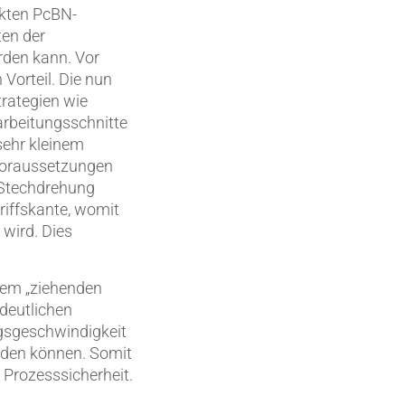
ckten PcBN-
ten der
rden kann. Vor
Vorteil. Die nun
trategien wie
arbeitungsschnitte
sehr kleinem
 Voraussetzungen
 Stechdrehung
riffskante, womit
wird. Dies
dem „ziehenden
 deutlichen
ngsgeschwindigkeit
rden können. Somit
n Prozesssicherheit.