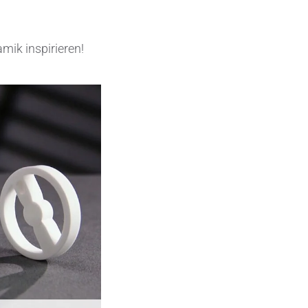
Elektronische Schaltungsträger
mik inspirieren!
Halbleiterindustrie
Isoliertechnik &
Temperaturkontrolle
Kondensatoren
Maschinen- und Anlagenbau
Medizinische Geräte
Medizintechnik
Messen, Erfassen und Erkennen