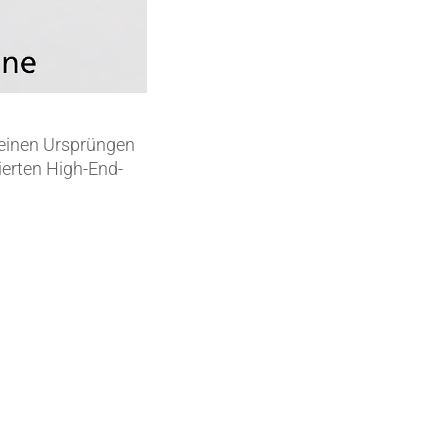
Metallbearbeitung
en
Piezokeramische Anwendungen
Pumpen, Ventile und Dichtungen
 seinen Ursprüngen
Rohrbearbeitung
ierten High-End-
Sanitärtechnik
Schweißprozesse
Sonderanwendungen
Textiltechnik
Verteidigung & Sicherheit
Verschleißschutz