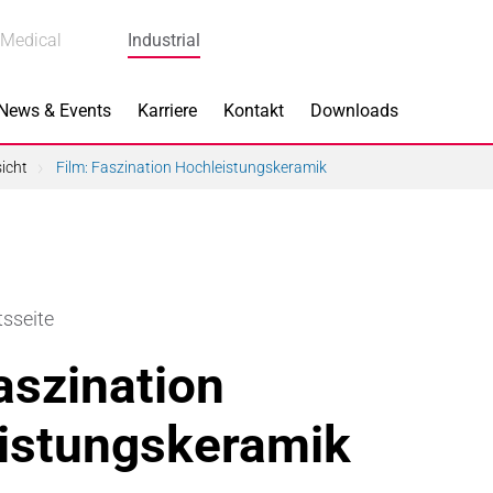
Medical
Industrial
News & Events
Karriere
Kontakt
Downloads
icht
Film: Faszination Hochleistungskeramik
s
Produkte
tsseite
k
Bremskomponenten
aszination
 Piezokeramik
Dicht- & Regelscheiben
istungskeramik
rindustrie
Handschuh-Tauchformen
hnik
Katalysatorträger