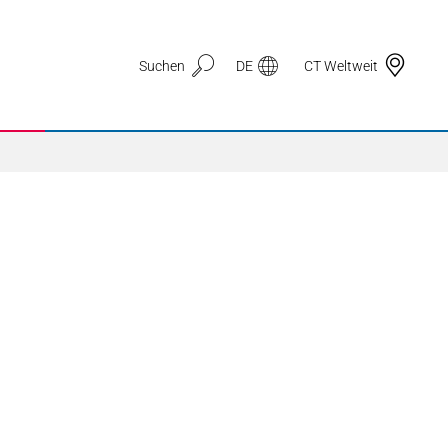
Suchen
DE
CT Weltweit
Anwendungsbereiche
3D Druck
Automotive & Mobilität
Dichtungstechnik
Drahtzug