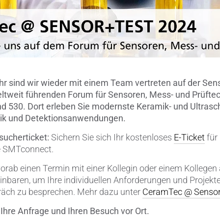
Verbindungen & Durchführung
Wälzlager-Rollen
Zerspanungswerkzeuge
r sind wir wieder mit einem Team vertreten auf der Sens
ltweit führenden Forum für Sensoren, Mess- und Prüftech
and 530. Dort erleben Sie modernste Keramik- und Ultrasch
orik und Detektionsanwendungen.
sucherticket:
Sichern Sie sich Ihr kostenloses
E-Ticket
für
e SMTconnect.
orab einen Termin mit einer Kollegin oder einem Kollege
inbaren, um Ihre individuellen Anforderungen und Projekt
räch zu besprechen. Mehr dazu unter
CeramTec @ Sensor
 Ihre Anfrage und Ihren Besuch vor Ort.