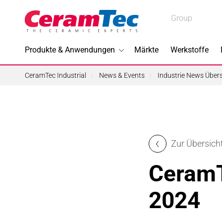
Medical
Group
Medical
Industrial
Produkte & Anwendungen
Märkte
Werkstoffe
Industrial
CeramTec Industrial
News & Events
Industrie News Übers
Im Foku
Zur Übersich
3D-Druc
Ceram
Bleifreie
2024
Halbleite
Piezotec