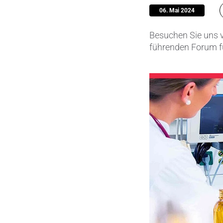
06. Mai 2024
Pumpen, 
Besuchen Sie uns v
Sensore
führenden Forum f
SPK
by
®
Substrat
Zerspanu