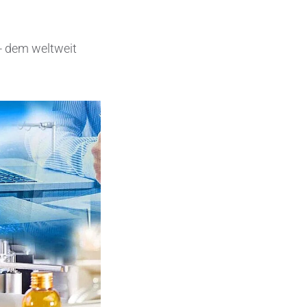
Elektronische Schaltungsträger
 - dem weltweit
Halbleiterindustrie
Isoliertechnik &
Temperaturkontrolle
Kondensatoren
Maschinen- und Anlagenbau
Medizinische Geräte
Medizintechnik
Messen, Erfassen und Erkennen