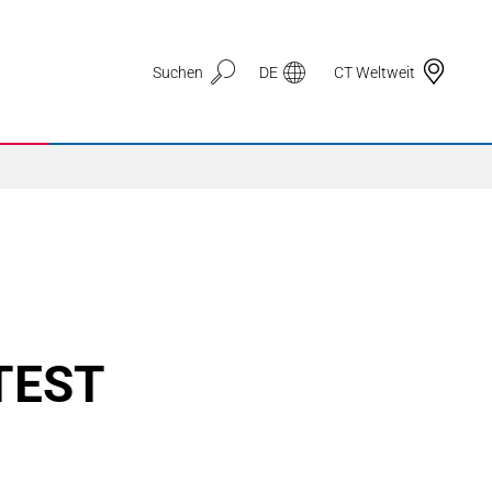
Suchen
DE
CT Weltweit
Anwendungsbereiche
3D Druck
TEST
Automotive & Mobilität
Dichtungstechnik
Drahtzug