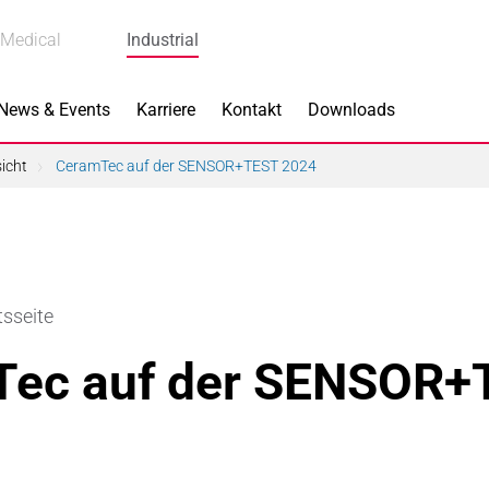
Medical
Industrial
News & Events
Karriere
Kontakt
Downloads
icht
CeramTec auf der SENSOR+TEST 2024
s
Produkte
tsseite
k
Bremskomponenten
Tec auf der SENSOR+
 Piezokeramik
Dicht- & Regelscheiben
rindustrie
Handschuh-Tauchformen
hnik
Katalysatorträger