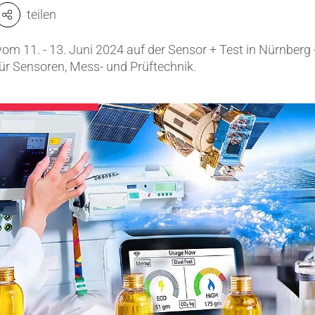
teilen
Ventile & Dichtungen
Kühlkörper
om 11. - 13. Juni 2024 auf der Sensor + Test in Nürnberg
n & Messwandler
Mahlmedien
ür Sensoren, Mess- und Prüftechnik.
 CeramTec
Passive Bauelemente
e
Poröse Produkte
ngstechnik
Rohre
Salzkerne
Sensoren & Messwandler
Spulenkörper
Substrate