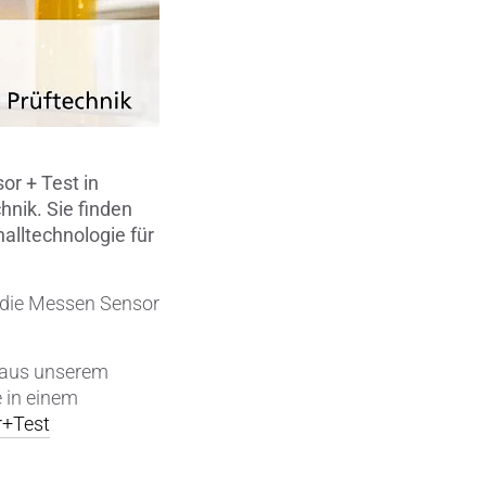
Metallbearbeitung
en
Piezokeramische Anwendungen
Pumpen, Ventile und Dichtungen
Rohrbearbeitung
or + Test in
nik. Sie finden
Sanitärtechnik
alltechnologie für
Schweißprozesse
 die Messen Sensor
Sonderanwendungen
Textiltechnik
n aus unserem
e in einem
Verteidigung & Sicherheit
+Test
Verschleißschutz