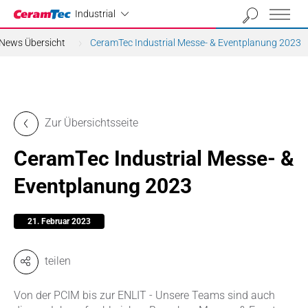
Industrial
Industrial
 News Übersicht
CeramTec Industrial Messe- & Eventplanung 2023
Zur Übersichtsseite
CeramTec Industrial Messe- &
Eventplanung 2023
21. Februar 2023
teilen
Von der PCIM bis zur ENLIT - Unsere Teams sind auch