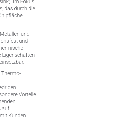
sink). Im Fokus
, das durch die
Wärmemanagement
Chipfläche
Zerspanungstechnik
Metallen und
ionsfest und
thermische
he Eigenschaften
einsetzbar.
m Thermo-
edrigen
sondere Vorteile.
ehenden
 auf
 mit Kunden