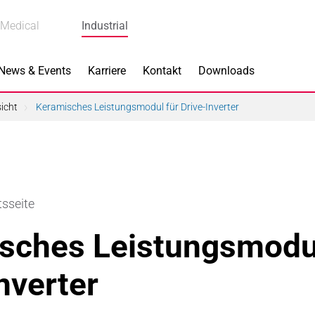
Medical
Industrial
News & Events
Karriere
Kontakt
Downloads
icht
Keramisches Leistungsmodul für Drive-Inverter
s
Produkte
tsseite
k
Bremskomponenten
sches Leistungsmodul
 Piezokeramik
Dicht- & Regelscheiben
nverter
rindustrie
Handschuh-Tauchformen
hnik
Katalysatorträger