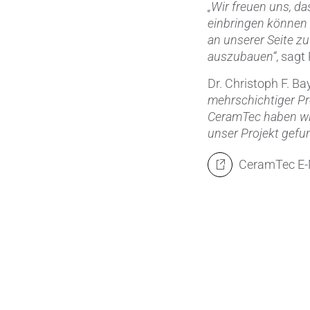
„Wir freuen uns, d
einbringen können 
an unserer Seite z
auszubauen“
, sagt
Dr. Christoph F. B
mehrschichtiger Pro
CeramTec haben wir
unser Projekt gefu
CeramTec E-M