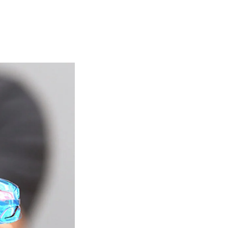
Elektronische Schaltungsträger
Halbleiterindustrie
Isoliertechnik &
Temperaturkontrolle
Kondensatoren
Maschinen- und Anlagenbau
Medizinische Geräte
Medizintechnik
Messen, Erfassen und Erkennen