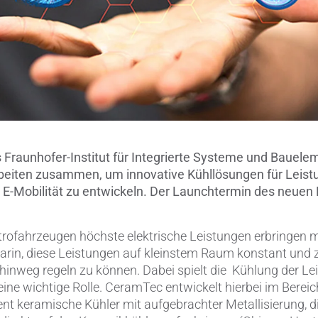
Verbindungen & Durchführung
Wälzlager-Rollen
Zerspanungswerkzeuge
Fraunhofer-Institut für Integrierte Systeme und Bauele
rbeiten zusammen, um innovative Kühllösungen für Leist
 E-Mobilität zu entwickeln. Der Launchtermin des neuen 
ktrofahrzeugen höchste elektrische Leistungen erbringen m
rin, diese Leistungen auf kleinstem Raum konstant und z
hinweg regeln zu können. Dabei spielt die Kühlung der Le
eine wichtige Rolle. CeramTec entwickelt hierbei im Bereic
keramische Kühler mit aufgebrachter Metallisierung, d