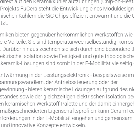
s direkt auf den Keramikkühler aufzubringen (Chip-on-Heat
rojekts FuCera steht die Entwicklung eines Moduldesigns
schen Kühlern die SiC Chips effizient entwärmt und die 
tzt.
miken bieten gegenüber herkömmlichen Werkstoffen wie 
re Vorteile. Sie sind temperaturwechselbeständig, korros
. Darüber hinaus zeichnen sie sich durch eine besondere 
lektrische Isolation sowie Festigkeit und gute tribologisc
keramik-Lösungen sind somit in der E-Mobilität vielseitig 
Entwärmung in der Leistungselektronik - beispielsweise i
annungswandlern, der Antriebssteuerung oder der
ewinnung - bieten keramische Lösungen aufgrund des ni
tandes sowie der gleichzeitigen elektrischen Isolation be
ten keramischen Werkstoff-Palette und der damit einherg
maßgeschneiderten Eigenschaftsprofilen kann CeramTec
Anforderungen in der E-Mobilität eingehen und gemeinsam
und innovative Konzepte entwickeln.