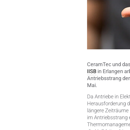
CeramTec und das 
IISB
in Erlangen a
Antriebsstrang der
Mai.
Da Antriebe in Ele
Herausforderung da
längere Zeiträume 
im Antriebsstrang 
Thermomanagement 