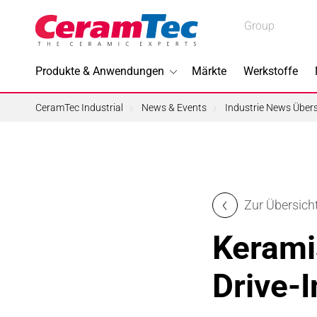
Medical
Group
Medical
Industrial
Produkte & Anwendungen
Märkte
Werkstoffe
Industrial
CeramTec Industrial
News & Events
Industrie News Übers
Im Foku
Zur Übersich
3D-Druc
Kerami
Bleifreie
Drive-I
Halbleite
Piezotec