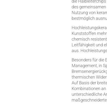
die Halbleiterchip
des gemeinsamen P
Nutzung von kerami
bestmöglich ausnu
Hochleistungskera
Kunststoffen mehre
chemisch resistent
Leitfähigkeit und e
aus. Hochleistungs
Besonders für die 
Management, in Sp
Bremsenergierückg
thermischen Widers
Auf Basis der brei
Kombinationen an 
unterschiedliche 
maßgeschneiderte 