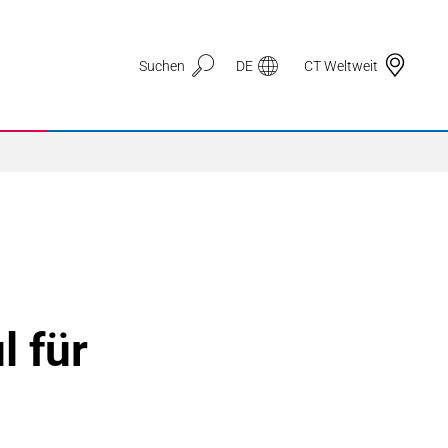
Suchen
DE
CT Weltweit
Anwendungsbereiche
3D Druck
 für
Automotive & Mobilität
Dichtungstechnik
Drahtzug