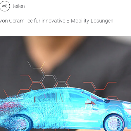
teilen
Ventile & Dichtungen
Kühlkörper
 von CeramTec für innovative E-Mobility-Lösungen
n & Messwandler
Mahlmedien
 CeramTec
Passive Bauelemente
e
Poröse Produkte
ngstechnik
Rohre
Salzkerne
Sensoren & Messwandler
Spulenkörper
Substrate