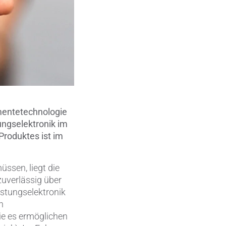
Metallbearbeitung
en
Piezokeramische Anwendungen
Pumpen, Ventile und Dichtungen
Rohrbearbeitung
Sanitärtechnik
mentetechnologie
ungselektronik im
Schweißprozesse
Produktes ist im
Sonderanwendungen
üssen, liegt die
Textiltechnik
uverlässig über
istungselektronik
Verteidigung & Sicherheit
h
ie es ermöglichen
Verschleißschutz