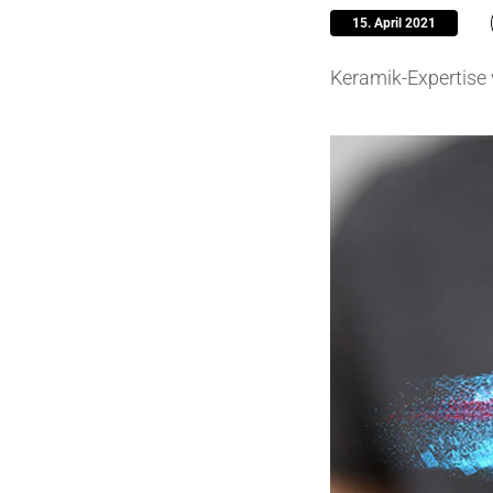
15. April 2021
Pumpen, 
Keramik-Expertise
Sensore
SPK
by
®
Substrat
Zerspanu