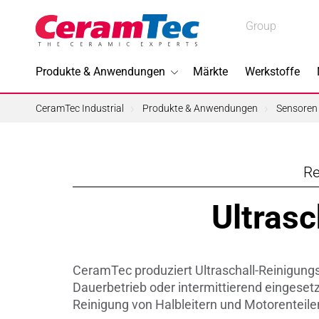
Medical
Group
Medical
Industrial
Produkte & Anwendungen
Märkte
Werkstoffe
Industrial
CeramTec Industrial
Produkte & Anwendungen
Sensoren
Re
Im Foku
Ultrasc
3D-Druc
Bleifreie
CeramTec produziert Ultraschall-Reinigung
Halbleite
Dauerbetrieb oder intermittierend eingeset
Reinigung von Halbleitern und Motorenteile
Piezotec