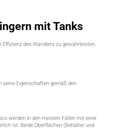
Metallbearbeitung
en
Piezokeramische Anwendungen
ingern mit Tanks
Pumpen, Ventile und Dichtungen
Rohrbearbeitung
 Effizienz des Wandlers zu gewährleisten.
Sanitärtechnik
Schweißprozesse
 um seine Eigenschaften gemäß den
Sonderanwendungen
Textiltechnik
Verteidigung & Sicherheit
cs werden in den meisten Fällen mit einer
erlich ist. Beide Oberflächen (Behälter und
Verschleißschutz