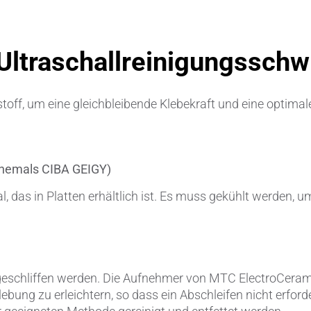
Verbindungen & Durchführung
Ultraschallreinigungsschw
Wälzlager-Rollen
Zerspanungswerkzeuge
ff, um eine gleichbleibende Klebekraft und eine optimale
hemals CIBA GEIGY)
l, das in Platten erhältlich ist. Es muss gekühlt werden,
bgeschliffen werden. Die Aufnehmer von MTC ElectroCerami
lebung zu erleichtern, so dass ein Abschleifen nicht erford