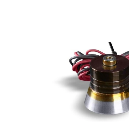
Pumpen, 
Sensore
SPK
by
®
Substrat
Zerspanu