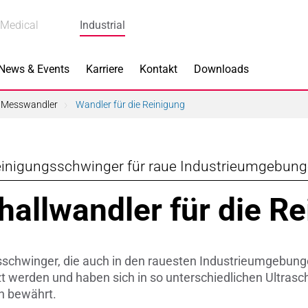
Medical
Industrial
News & Events
Karriere
Kontakt
Downloads
 Messwandler
Wandler für die Reinigung
inigungsschwinger für raue Industrieumgebun
s
Produkte
hallwandler für die R
k
Bremskomponenten
 Piezokeramik
Dicht- & Regelscheiben
sschwinger, die auch in den rauesten Industrieumgebung
rindustrie
Handschuh-Tauchformen
zt werden und haben sich in so unterschiedlichen Ultra
n bewährt.
hnik
Katalysatorträger