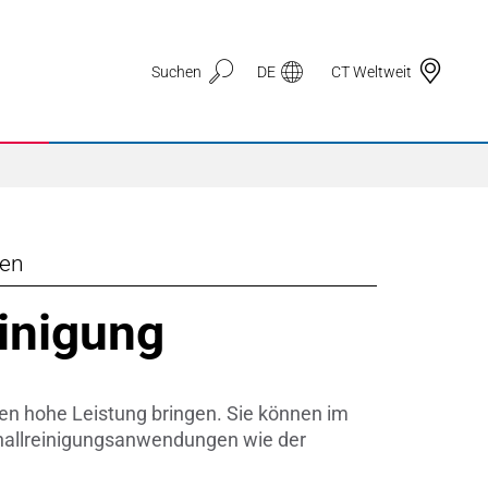
Suchen
DE
CT Weltweit
gen
Anwendungsbereiche
einigung
3D Druck
Automotive & Mobilität
en hohe Leistung bringen. Sie können im
Dichtungstechnik
schallreinigungsanwendungen wie der
Drahtzug