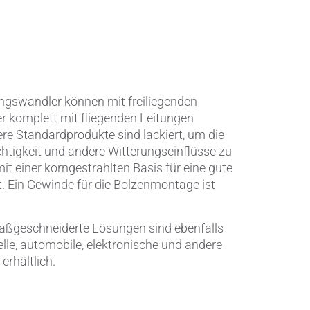
Elektronische Schaltungsträger
Halbleiterindustrie
Isoliertechnik &
ungswandler können mit freiliegenden
Temperaturkontrolle
 komplett mit fliegenden Leitungen
sere Standardprodukte sind lackiert, um die
Kondensatoren
htigkeit und andere Witterungseinflüsse zu
t einer korngestrahlten Basis für eine gute
Maschinen- und Anlagenbau
t. Ein Gewinde für die Bolzenmontage ist
Medizinische Geräte
ßgeschneiderte Lösungen sind ebenfalls
elle, automobile, elektronische und andere
Medizintechnik
rhältlich.
Messen, Erfassen und Erkennen