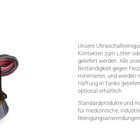
Ventile & Dichtungen
Kühlkörper
n & Messwandler
Mahlmedien
 CeramTec
Passive Bauelemente
Unsere Ultraschallreinig
Kontakten zum Löten oder
e
Poröse Produkte
geliefert werden. Alle un
Beständigkeit gegen Feuc
ngstechnik
Rohre
minimieren, und werden mi
Haftung in Tanks geliefer
Salzkerne
optional erhältlich.
Standardprodukte und ma
Sensoren & Messwandler
für medizinische, industri
Reinigungsanwendungen e
Spulenkörper
Substrate