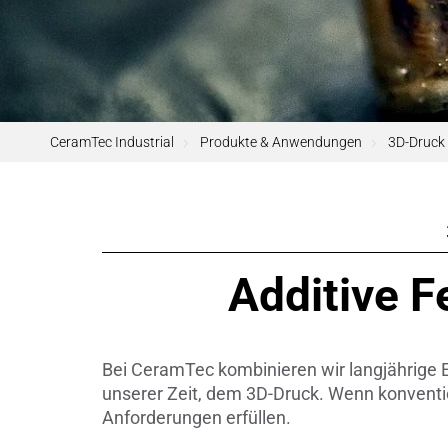
Pumpen, 
Sensore
SPK
by
®
CeramTec Industrial
Produkte & Anwendungen
3D-Druck
Substrat
Zerspanu
Additive F
Bei CeramTec kombinieren wir langjährige E
unserer Zeit, dem 3D-Druck. Wenn konventi
Anforderungen erfüllen.