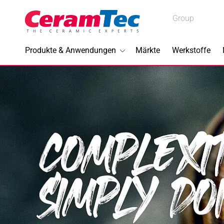
Medical
Group
Medical
Industrial
Produkte & Anwendungen
Märkte
Werkstoffe
Industrial
Im Foku
3D-Druc
Bleifreie
Halbleite
Piezotec