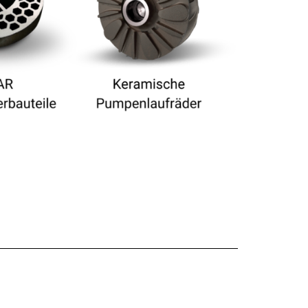
Wärmemanagement
Zerspanungstechnik