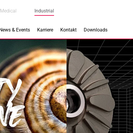
Medical
Industrial
News & Events
Karriere
Kontakt
Downloads
s
Produkte
k
Bremskomponenten
 Piezokeramik
Dicht- & Regelscheiben
rindustrie
Handschuh-Tauchformen
hnik
Katalysatorträger