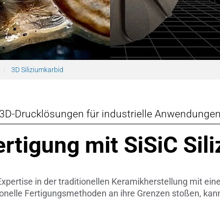
Ventile & Dichtungen
Kühlkörper
n & Messwandler
Mahlmedien
 CeramTec
Passive Bauelemente
3D Siliziumkarbid
e
Poröse Produkte
3D-Drucklösungen für industrielle Anwendunge
ngstechnik
Rohre
ertigung mit SiSiC Sil
Salzkerne
Sensoren & Messwandler
xpertise in der traditionellen Keramikherstellung mit ei
Spulenkörper
onelle Fertigungsmethoden an ihre Grenzen stoßen, kann
Substrate