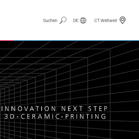
Suchen
DE
CT Weltweit
Anwendungsbereiche
3D Druck
Automotive & Mobilität
Dichtungstechnik
Drahtzug