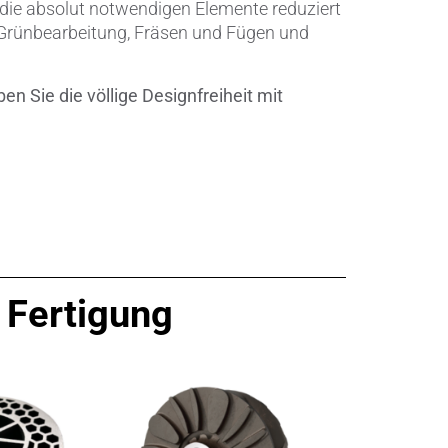
Metallbearbeitung
f die absolut notwendigen Elemente reduziert
en
ie Grünbearbeitung, Fräsen und Fügen und
Piezokeramische Anwendungen
en Sie die völlige Designfreiheit mit
Pumpen, Ventile und Dichtungen
Rohrbearbeitung
Sanitärtechnik
Schweißprozesse
Sonderanwendungen
r Fertigung
Textiltechnik
Verteidigung & Sicherheit
Verschleißschutz