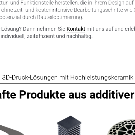
ur- und Funktionsteile herstellen, die in ihrem Design au
Verbindungen & Durchführung
ller ohne zeit- und kostenintensive Bearbeitungsschritte w
potenzial durch Bauteiloptimierung.
Wälzlager-Rollen
ruck-Lösung? Dann nehmen Sie
Kontakt
mit uns auf und erleb
ndividuell, zeiteffizient und nachhaltig.
Zerspanungswerkzeuge
3D-Druck-Lösungen mit Hochleistungskeramik
fte Produkte aus additive